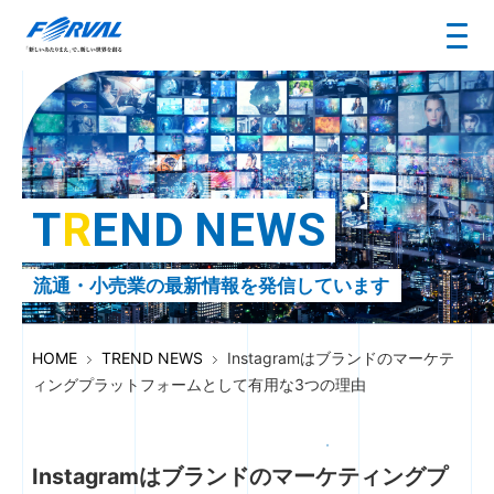
T
R
E
N
D
N
E
W
S
流通・小売業の最新情報を発信しています
HOME
TREND NEWS
Instagramはブランドのマーケテ
ィングプラットフォームとして有用な3つの理由
Instagramはブランドのマーケティングプ