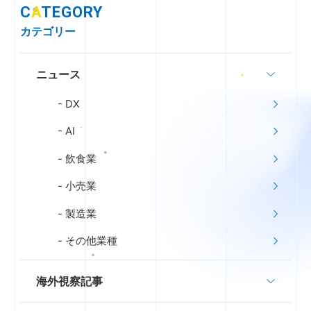
C
A
TEGORY
カテゴリー
ニュース
DX
AI
飲食業
小売業
製造業
その他業種
海外視察記事