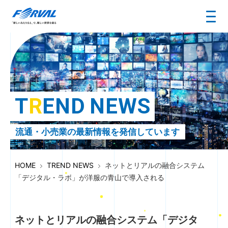
T
R
E
N
D
N
E
W
S
流通・小売業の最新情報を発信しています
HOME
TREND NEWS
ネットとリアルの融合システム
「デジタル・ラボ」が洋服の青山で導入される
ネットとリアルの融合システム「デジタ