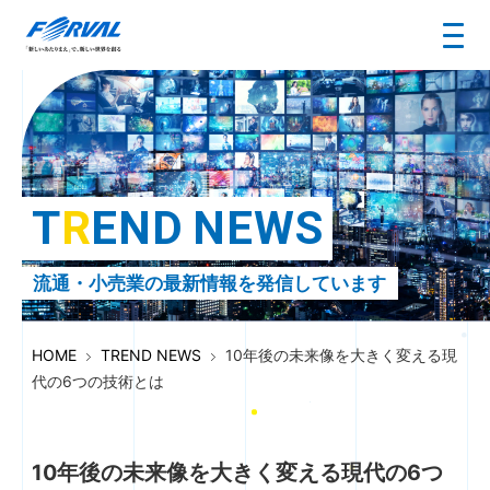
T
R
E
N
D
N
E
W
S
流通・小売業の最新情報を発信しています
HOME
TREND NEWS
10年後の未来像を大きく変える現
代の6つの技術とは
10年後の未来像を大きく変える現代の6つ