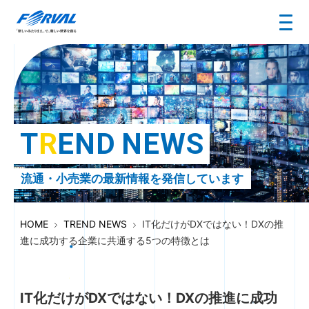
T
R
E
N
D
N
E
W
S
流通・小売業の最新情報を発信しています
HOME
TREND NEWS
IT化だけがDXではない！DXの推
進に成功する企業に共通する5つの特徴とは
IT化だけがDXではない！DXの推進に成功