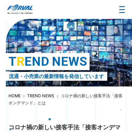
T
R
E
N
D
N
E
W
S
流通・小売業の最新情報を発信しています
HOME
TREND NEWS
コロナ禍の新しい接客手法「接客
オンデマンド」とは
コロナ禍の新しい接客手法「接客オンデマ