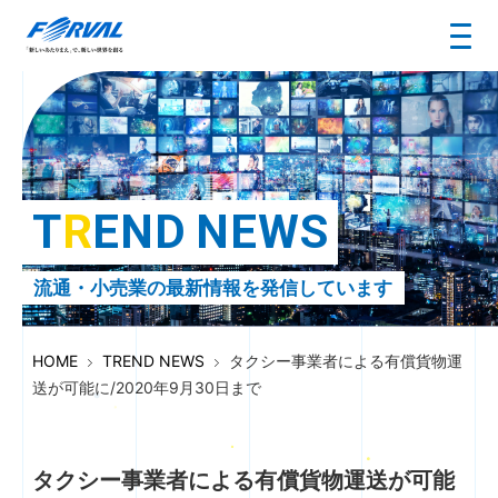
T
R
E
N
D
N
E
W
S
流通・小売業の最新情報を発信しています
HOME
TREND NEWS
タクシー事業者による有償貨物運
送が可能に/2020年9月30日まで
タクシー事業者による有償貨物運送が可能