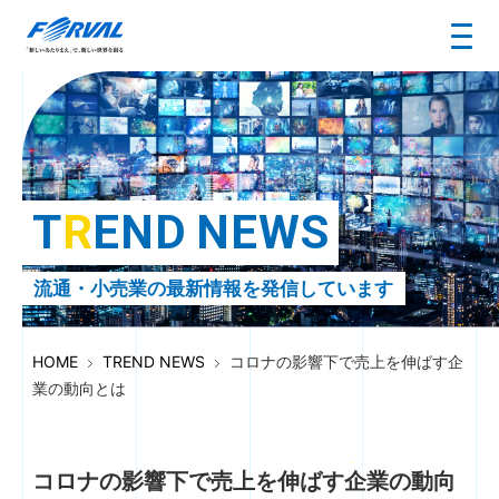
T
R
E
N
D
N
E
W
S
流通・小売業の最新情報を発信しています
HOME
TREND NEWS
コロナの影響下で売上を伸ばす企
業の動向とは
コロナの影響下で売上を伸ばす企業の動向