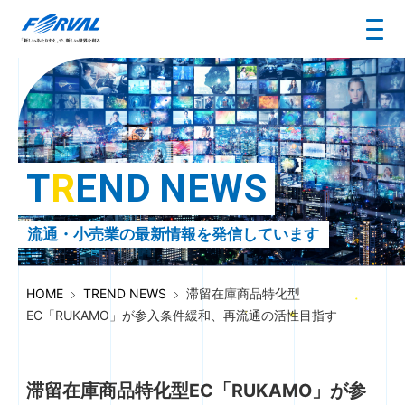
T
R
E
N
D
N
E
W
S
流通・小売業の最新情報を発信しています
HOME
TREND NEWS
滞留在庫商品特化型
EC「RUKAMO」が参入条件緩和、再流通の活性目指す
滞留在庫商品特化型EC「RUKAMO」が参