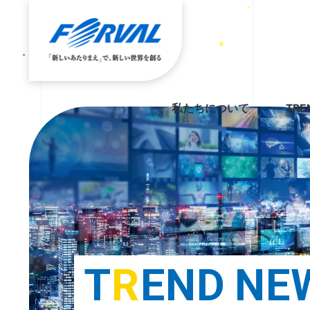
私たちについて
TRE
T
R
E
N
D
N
E