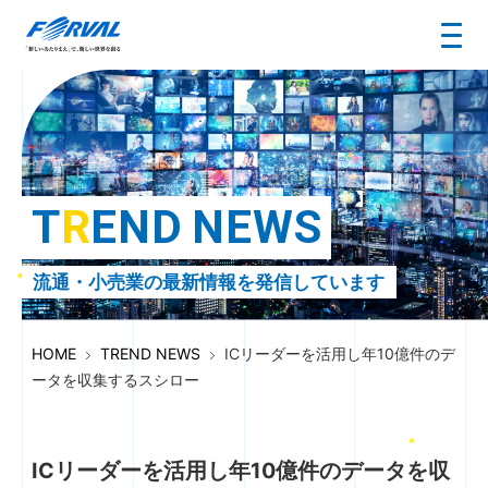
T
R
E
N
D
N
E
W
S
流通・小売業の最新情報を発信しています
HOME
TREND NEWS
ICリーダーを活用し年10億件のデ
ータを収集するスシロー
ICリーダーを活用し年10億件のデータを収