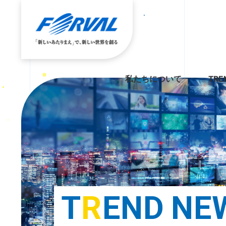
私たちについて
TRE
T
R
E
N
D
N
E